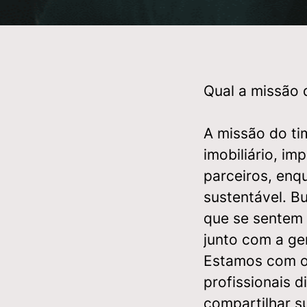
Qual a missão 
A missão do t
imobiliário, im
parceiros, enq
sustentável. B
que se sentem
junto com a ge
Estamos com 
profissionais d
compartilhar su