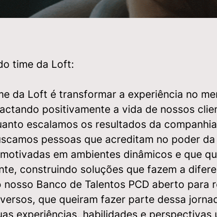
do time da Loft:
ime da
Loft
é transformar a experiência no m
pactando positivamente a vida de nossos clie
uanto escalamos os resultados da companhia
uscamos pessoas que acreditam no poder da
 motivadas em ambientes dinâmicos e que q
nte, construindo soluções que fazem a difere
o nosso
Banco de Talentos PCD
aberto para 
iversos, que queiram fazer parte dessa jorna
as experiências, habilidades e perspectivas 