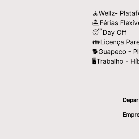
🧘Wellz- Plata
🏝️Férias Flexí
😴Day Off
👪Licença Pare
🐕Guapeco - P
🖥️Trabalho - Hí
Depar
Empre