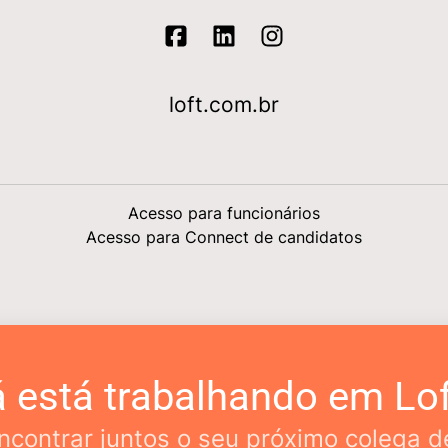
loft.com.br
Acesso para funcionários
Acesso para Connect de candidatos
á está trabalhando em Lof
contrar juntos o seu próximo colega d