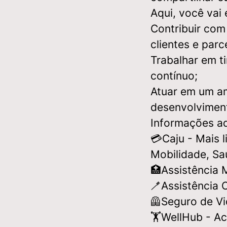
Aqui, você vai
Contribuir com
clientes e parc
Trabalhar em t
contínuo;
Atuar em um am
desenvolviment
Informações ad
💳Caju - Mais 
Mobilidade, Sa
🏥Assistência 
🪥Assistência 
🦺Seguro de Vi
🏋️WellHub - Ac