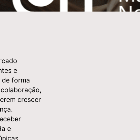
ercado
ntes e
 de forma
 colaboração,
uerem crescer
nça.
receber
da e
únicas.