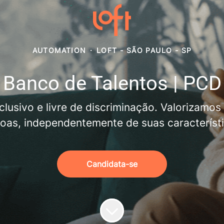
AUTOMATION
·
LOFT - SÃO PAULO - SP
Banco de Talentos | PCD
lusivo e livre de discriminação. Valorizamos
oas, independentemente de suas característi
Candidata-se