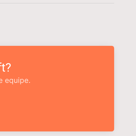
t?
e equipe.